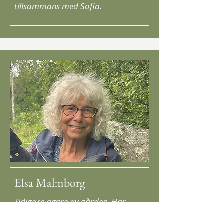
tillsammans med Sofia.
Elsa Malmborg
Tidigare ägare av gården. Har
byggt upp trädgården från